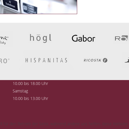
Öffnungszeiten
S
Montag bis Freitag
10.00 bis 18.00 Uhr
Samstag
10.00 bis 13.00 Uhr
ll für den Betrieb der Seite, während andere uns helfen, diese Website