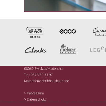
Schuhhaus Bauer
Marienthaler Str. 117
08060 Zwickau/Marienthal
Tel.: 0375/52 33 97
Mail:
info@schuhhausbauer.de
> Impressum
> Datenschutz
Wir nutzen Cookies auf unserer Website. Einige von ihnen sind essenzie